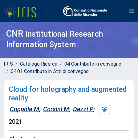
CNR
Institutional Research
Information System
IRIS
Catalogo Ricerca
04 Contributo in convegno
04.01 Contributo in Atti di convegno
Cloud for holography and augmented
reality
Coppola M
;
Corsini M
;
Dazzi P
;
2021