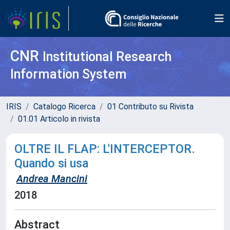
CNR
Institutional Research
Information System
IRIS
Catalogo Ricerca
01 Contributo su Rivista
01.01 Articolo in rivista
OLTRE IL FLAP: L'INTERCEPTOR.
Quando si usa
Andrea Mancini
2018
Abstract