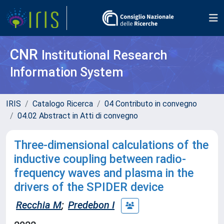
CNR
Institutional Research
Information System
IRIS
Catalogo Ricerca
04 Contributo in convegno
04.02 Abstract in Atti di convegno
Three-dimensional calculations of the
inductive coupling between radio-
frequency waves and plasma in the
drivers of the SPIDER device
Recchia M
;
Predebon I