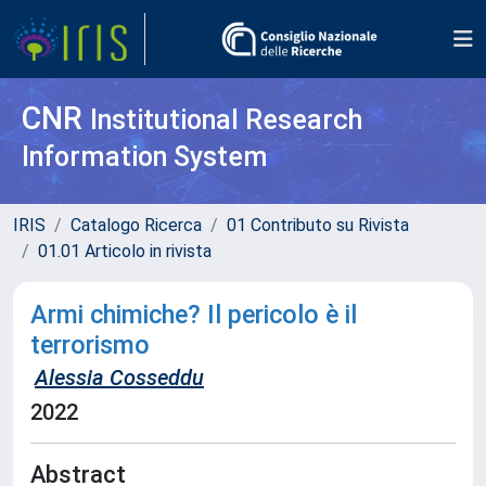
CNR
Institutional Research
Information System
IRIS
Catalogo Ricerca
01 Contributo su Rivista
01.01 Articolo in rivista
Armi chimiche? Il pericolo è il
terrorismo
Alessia Cosseddu
2022
Abstract