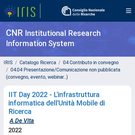
CNR
Institutional Research
Information System
IRIS
Catalogo Ricerca
04 Contributo in convegno
04.04 Presentazione/Comunicazione non pubblicata
(convegno, evento, webinar...)
IIT Day 2022 - L'infrastruttura
informatica dell'Unità Mobile di
Ricerca
A De Vita
2022