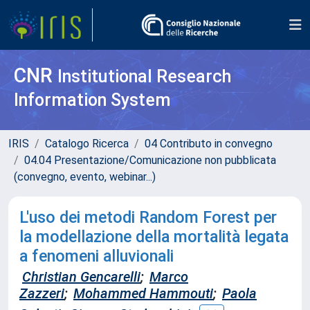
CNR
Institutional Research
Information System
IRIS
Catalogo Ricerca
04 Contributo in convegno
04.04 Presentazione/Comunicazione non pubblicata
(convegno, evento, webinar...)
L'uso dei metodi Random Forest per
la modellazione della mortalità legata
a fenomeni alluvionali
Christian Gencarelli
;
Marco
Zazzeri
;
Mohammed Hammouti
;
Paola