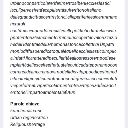
urbanoconparticolareriferimentoaibeniecclesiastici
lacui'pervasività'ecapillaritàsulterritorioitaliano-
dallegrandicittàecentristorici,alleperiferieeaicentrimino
rierurali-
costituisceunnodocrucialenellepoliticheditutelaesvilu
ppoterritorialeancheinterminidiriscopertaevalorizzazio
nedell'identitàedellamemoriastoricacollettiva.Unpatri
moniodiffusoeradicatoqualèquelloecclesiasticoimplic
a,infatti,ilcaratteredipeculiaritàeallostessotempodiese
mplaritàdellescelteeffettuatelecuiricadutepotrannocon
correreadelinearenuovimodellidisviluppoedigestioned
eibenireligiosidicuipotrannoconfigurarsiscenarievoluti
vieperformativiparticolarmenterilevantiperladifesadeit
erritoriel'impattoambientalefuturi.
Parole chiave
Functionalreuse
Urban regeneration
Religiousheritage