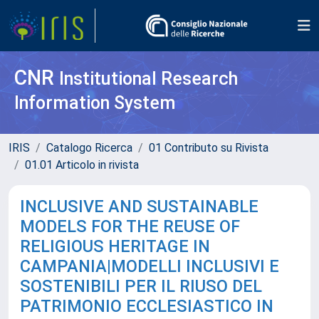
CNR
Institutional Research
Information System
IRIS
Catalogo Ricerca
01 Contributo su Rivista
01.01 Articolo in rivista
INCLUSIVE AND SUSTAINABLE
MODELS FOR THE REUSE OF
RELIGIOUS HERITAGE IN
CAMPANIA|MODELLI INCLUSIVI E
SOSTENIBILI PER IL RIUSO DEL
PATRIMONIO ECCLESIASTICO IN