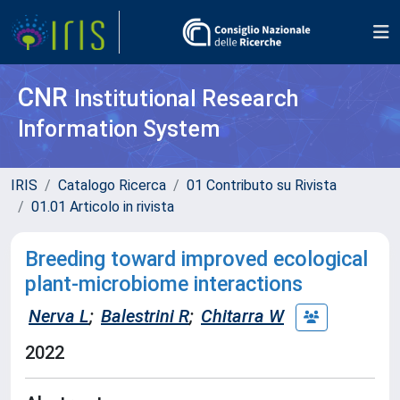
CNR
Institutional Research
Information System
IRIS
Catalogo Ricerca
01 Contributo su Rivista
01.01 Articolo in rivista
Breeding toward improved ecological
plant-microbiome interactions
Nerva L
;
Balestrini R
;
Chitarra W
2022