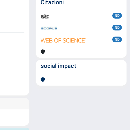
Citazioni
ND
ND
ND
social impact