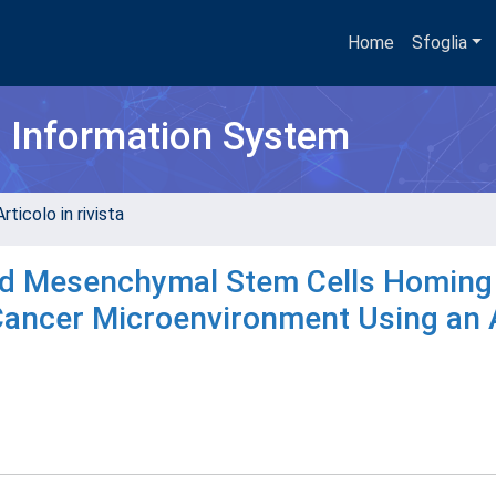
Home
Sfoglia
h Information System
rticolo in rivista
ved Mesenchymal Stem Cells Homing
Cancer Microenvironment Using an A