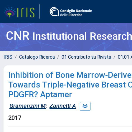
CNR
Institutional Researc
IRIS
Catalogo Ricerca
01 Contributo su Rivista
01.01 A
Inhibition of Bone Marrow-Deri
Towards Triple-Negative Breast 
PDGFR? Aptamer
Gramanzini M
;
Zannetti A
2017