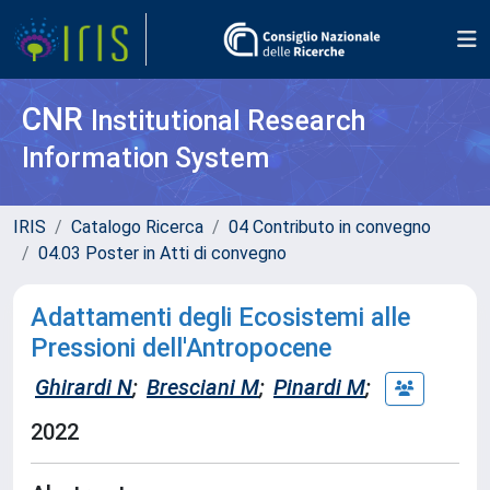
CNR
Institutional Research
Information System
IRIS
Catalogo Ricerca
04 Contributo in convegno
04.03 Poster in Atti di convegno
Adattamenti degli Ecosistemi alle
Pressioni dell'Antropocene
Ghirardi N
;
Bresciani M
;
Pinardi M
;
2022