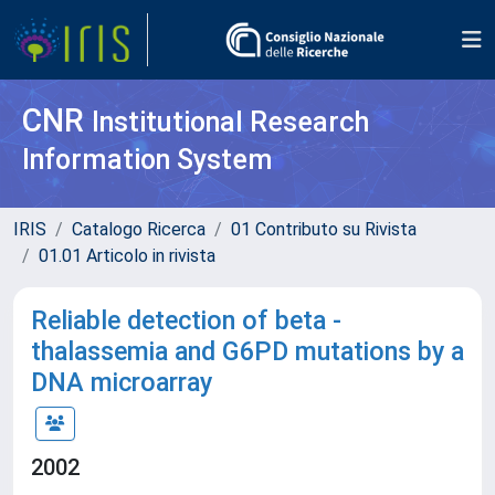
CNR
Institutional Research
Information System
IRIS
Catalogo Ricerca
01 Contributo su Rivista
01.01 Articolo in rivista
Reliable detection of beta -
thalassemia and G6PD mutations by a
DNA microarray
2002