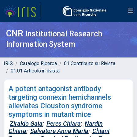
CNR
Institutional Research
Information System
IRIS
Catalogo Ricerca
01 Contributo su Rivista
01.01 Articolo in rivista
A potent antagonist antibody
targeting connexin hemichannels
alleviates Clouston syndrome
symptoms in mutant mice
Ziraldo Gaia
;
Peres Chiara
;
Nardin
Chiara
;
Salvatore Anna Maria
;
Chiani