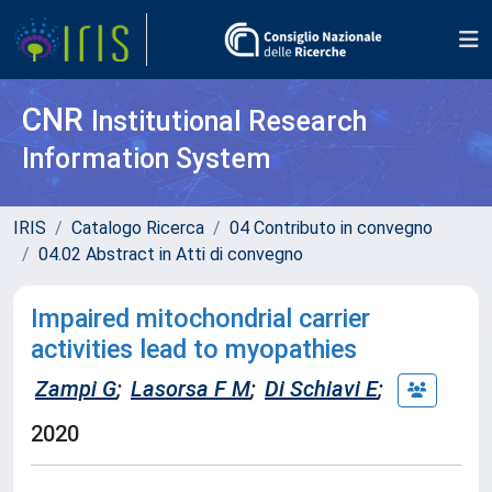
CNR
Institutional Research
Information System
IRIS
Catalogo Ricerca
04 Contributo in convegno
04.02 Abstract in Atti di convegno
Impaired mitochondrial carrier
activities lead to myopathies
Zampi G
;
Lasorsa F M
;
Di Schiavi E
;
2020