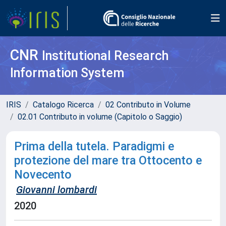
CNR
Institutional Research
Information System
IRIS
Catalogo Ricerca
02 Contributo in Volume
02.01 Contributo in volume (Capitolo o Saggio)
Prima della tutela. Paradigmi e
protezione del mare tra Ottocento e
Novecento
Giovanni lombardi
2020