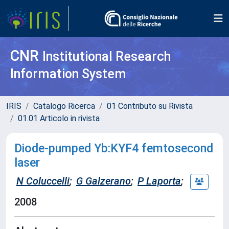
CNR
Institutional Research
Information System
IRIS
Catalogo Ricerca
01 Contributo su Rivista
01.01 Articolo in rivista
Diode-pumped Yb:KYF4 femtosecond
laser
N Coluccelli
;
G Galzerano
;
P Laporta
;
2008