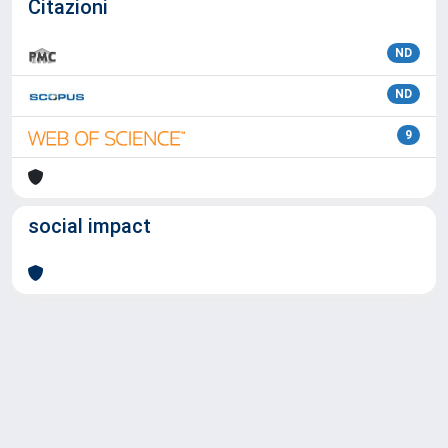
Citazioni
ND
ND
9
social impact
Powered by
IRIS
-
about IRIS
-