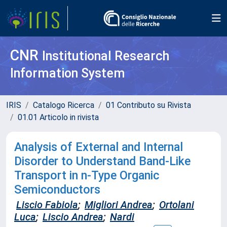
CNR
Institutional Research
Information System
IRIS
Catalogo Ricerca
01 Contributo su Rivista
01.01 Articolo in rivista
Analysis of External and Internal
Disorder to Understand Band-Like
Transport in n-Type Organic
Semiconductors
Liscio Fabiola
;
Migliori Andrea
;
Ortolani
Luca
;
Liscio Andrea
;
Nardi