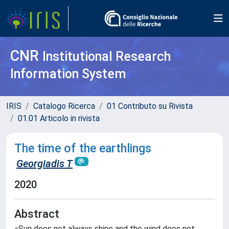
CNR
Institutional Research
Information System
IRIS
Catalogo Ricerca
01 Contributo su Rivista
01.01 Articolo in rivista
The time of the earthlings
Georgiadis T
2020
Abstract
«Sun does not always shine and the wind does not