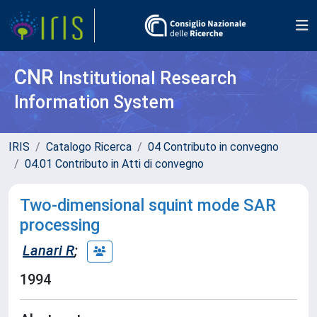
CNR
Institutional Research
Information System
IRIS
Catalogo Ricerca
04 Contributo in convegno
04.01 Contributo in Atti di convegno
Two-dimensional squint mode SAR
processing
Lanari R
;
1994