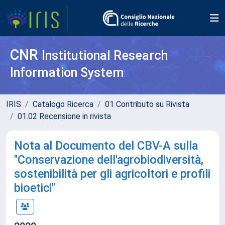
CNR
Institutional Research
Information System
IRIS
Catalogo Ricerca
01 Contributo su Rivista
01.02 Recensione in rivista
Nota al Documento del CBV-A sulla
"Conservazione dell'agrobiodiversità,
sostenibilità per gli agricoltori e profili
bioetici"