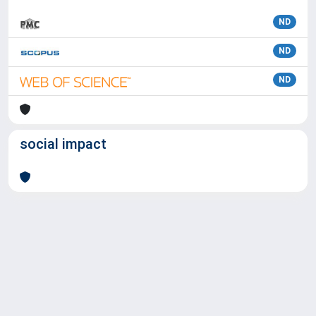
ND
ND
ND
social impact
Powered by
IRIS
-
about IRIS
-
Utilizzo dei cookie