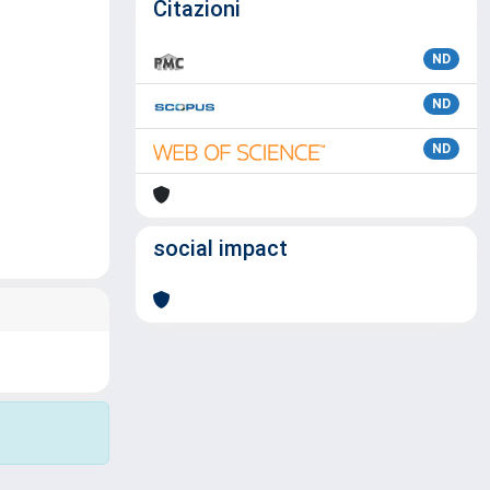
Citazioni
ND
ND
ND
social impact