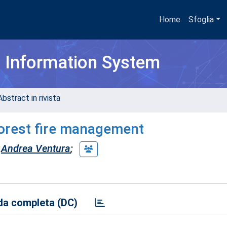
Home
Sfoglia
h Information System
bstract in rivista
forest fire management
Andrea Ventura
;
a completa (DC)