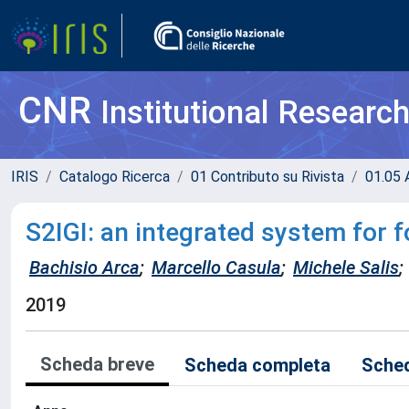
CNR
Institutional Researc
IRIS
Catalogo Ricerca
01 Contributo su Rivista
01.05 A
S2IGI: an integrated system for 
Bachisio Arca
;
Marcello Casula
;
Michele Salis
;
2019
Scheda breve
Scheda completa
Sched