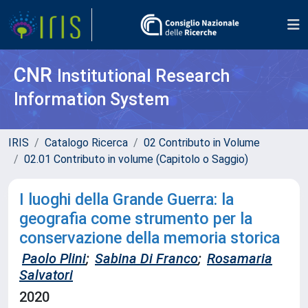
CNR
Institutional Research
Information System
IRIS
Catalogo Ricerca
02 Contributo in Volume
02.01 Contributo in volume (Capitolo o Saggio)
I luoghi della Grande Guerra: la
geografia come strumento per la
conservazione della memoria storica
Paolo Plini
;
Sabina Di Franco
;
Rosamaria
Salvatori
2020