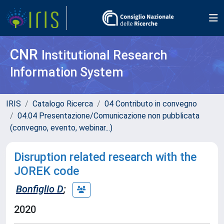
CNR
Institutional Research
Information System
IRIS
Catalogo Ricerca
04 Contributo in convegno
04.04 Presentazione/Comunicazione non pubblicata
(convegno, evento, webinar...)
Disruption related research with the
JOREK code
Bonfiglio D
;
2020