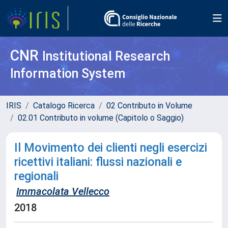
CNR
Institutional Research
Information System
IRIS
Catalogo Ricerca
02 Contributo in Volume
02.01 Contributo in volume (Capitolo o Saggio)
Il Movimento dei clienti negli esercizi
ricettivi italiani: flussi nazionali e
regionali
Immacolata Vellecco
2018