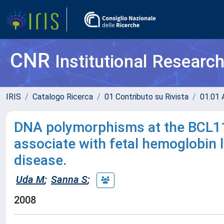
CNR
Institutional Researc
IRIS
Catalogo Ricerca
01 Contributo su Rivista
01.01 A
DNA polymorphisms at the BCL11
associate with fetal hemoglobin le
disease.
Uda M
;
Sanna S
;
2008