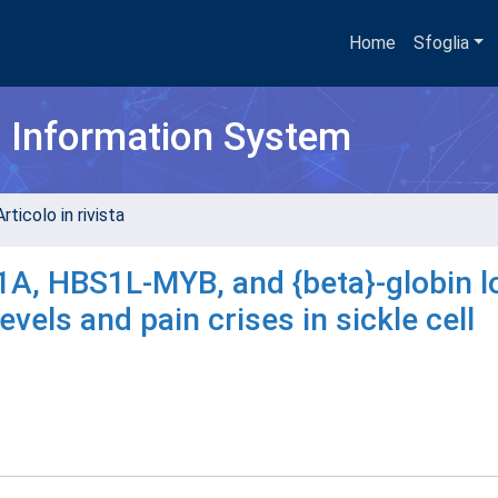
Home
Sfoglia
h Information System
rticolo in rivista
A, HBS1L-MYB, and {beta}-globin l
vels and pain crises in sickle cell