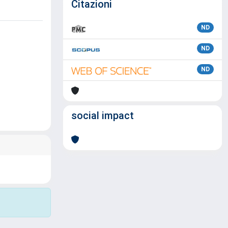
Citazioni
ND
ND
ND
social impact