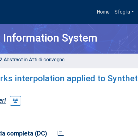
Home
Sfoglia
h Information System
2 Abstract in Atti di convegno
rks interpolation applied to Synthet
eri
a completa (DC)