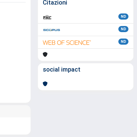
Citazioni
ND
ND
ND
social impact