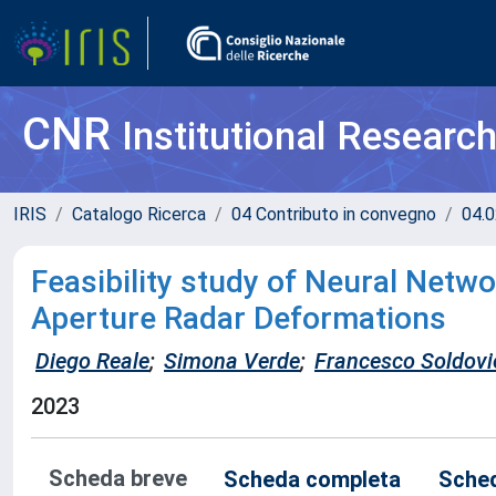
CNR
Institutional Researc
IRIS
Catalogo Ricerca
04 Contributo in convegno
04.0
Feasibility study of Neural Netwo
Aperture Radar Deformations
Diego Reale
;
Simona Verde
;
Francesco Soldovi
2023
Scheda breve
Scheda completa
Sched