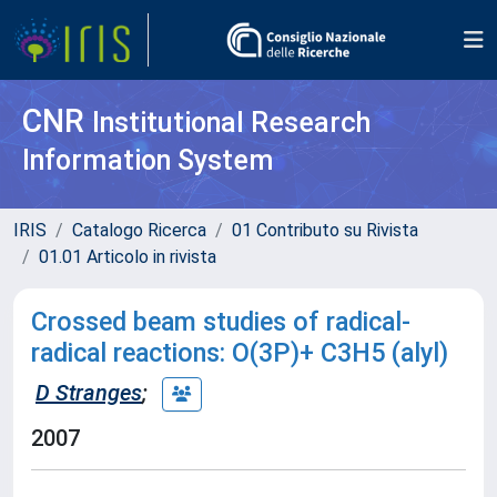
CNR
Institutional Research
Information System
IRIS
Catalogo Ricerca
01 Contributo su Rivista
01.01 Articolo in rivista
Crossed beam studies of radical-
radical reactions: O(3P)+ C3H5 (alyl)
D Stranges
;
2007