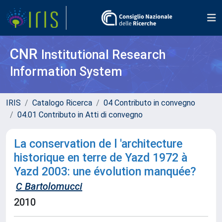
CNR
Institutional Research
Information System
IRIS
Catalogo Ricerca
04 Contributo in convegno
04.01 Contributo in Atti di convegno
La conservation de l 'architecture
historique en terre de Yazd 1972 à
Yazd 2003: une évolution manquée?
C Bartolomucci
2010