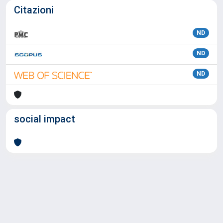
Citazioni
ND
ND
ND
social impact