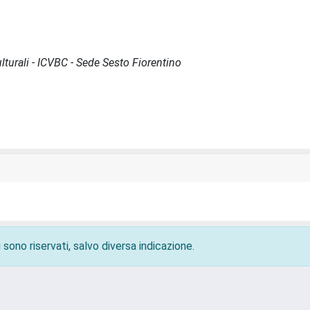
lturali - ICVBC - Sede Sesto Fiorentino
 sono riservati, salvo diversa indicazione.