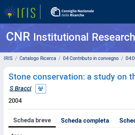
CNR
Institutional Researc
IRIS
Catalogo Ricerca
04 Contributo in convegno
04.0
Stone conservation: a study on t
S Bracci
2004
Scheda breve
Scheda completa
Sched