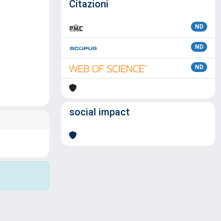
Citazioni
ND
ND
ND
social impact