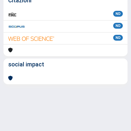
Citazioni
ND
ND
ND
social impact
Powered by
IRIS
-
about IRIS
-