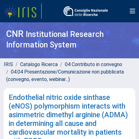
CNR
Institutional Research
Information System
IRIS
Catalogo Ricerca
04 Contributo in convegno
04.04 Presentazione/Comunicazione non pubblicata
(convegno, evento, webinar...)
Endothelial nitric oxide sinthase
(eNOS) polymorphism interacts with
asimmetric dimethyl arginine (ADMA)
in determining all cause and
cardiovascular mortality in patients