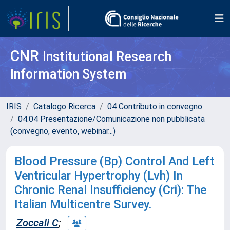
CNR
Institutional Research
Information System
IRIS
Catalogo Ricerca
04 Contributo in convegno
04.04 Presentazione/Comunicazione non pubblicata
(convegno, evento, webinar...)
Blood Pressure (Bp) Control And Left
Ventricular Hypertrophy (Lvh) In
Chronic Renal Insufficiency (Cri): The
Italian Multicentre Survey.
Zoccali C
;