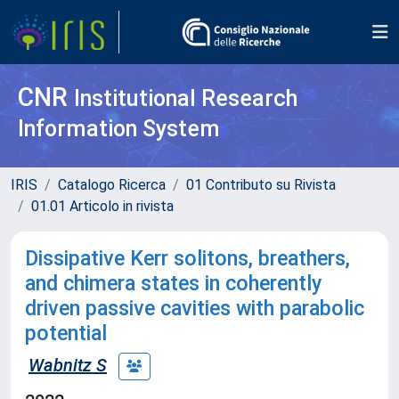
CNR
Institutional Research
Information System
IRIS
Catalogo Ricerca
01 Contributo su Rivista
01.01 Articolo in rivista
Dissipative Kerr solitons, breathers,
and chimera states in coherently
driven passive cavities with parabolic
potential
Wabnitz S