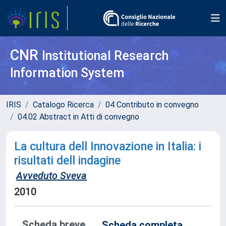
CNR
Institutional Research
Information System
IRIS
Catalogo Ricerca
04 Contributo in convegno
04.02 Abstract in Atti di convegno
La cultura dell Innovazione in Italia: i
risultati dell indagine
Avveduto Sveva
2010
Scheda breve
Scheda completa