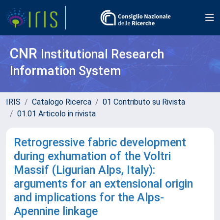
CNR
Institutional Research
Information System
IRIS
Catalogo Ricerca
01 Contributo su Rivista
01.01 Articolo in rivista
Retrogressive fabric development
during exhumation of the Voltri
Massif (Ligurian Alps, Italy):
arguments for an extensional origin
and implications for the Alps-
Apennine linkage