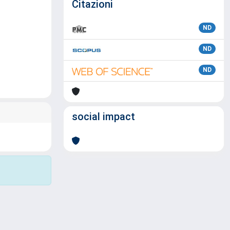
Citazioni
ND
ND
ND
social impact