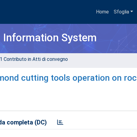
Home
Sfoglia
h Information System
1 Contributo in Atti di convegno
ond cutting tools operation on roc
a completa (DC)