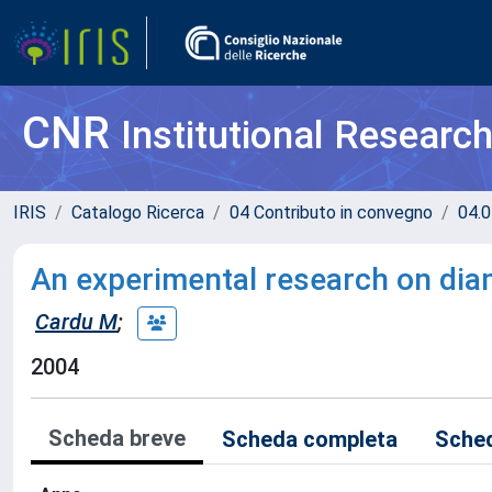
CNR
Institutional Researc
IRIS
Catalogo Ricerca
04 Contributo in convegno
04.0
An experimental research on diam
Cardu M
;
2004
Scheda breve
Scheda completa
Sched