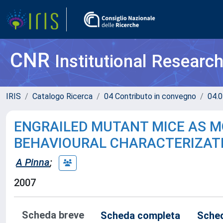
CNR
Institutional Researc
IRIS
Catalogo Ricerca
04 Contributo in convegno
04.0
ENGRAILED MUTANT MICE AS MO
BEHAVIOURAL CHARACTERIZATI
A Pinna
;
2007
Scheda breve
Scheda completa
Sched