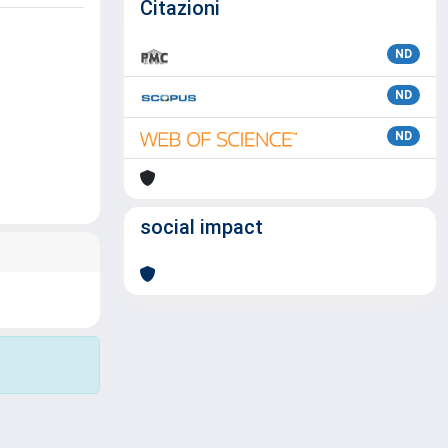
Citazioni
ND
ND
ND
social impact