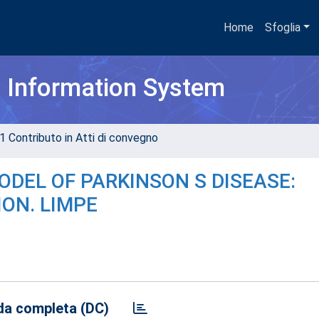
Home
Sfoglia
h Information System
1 Contributo in Atti di convegno
DEL OF PARKINSON S DISEASE:
ON. LIMPE
a completa (DC)