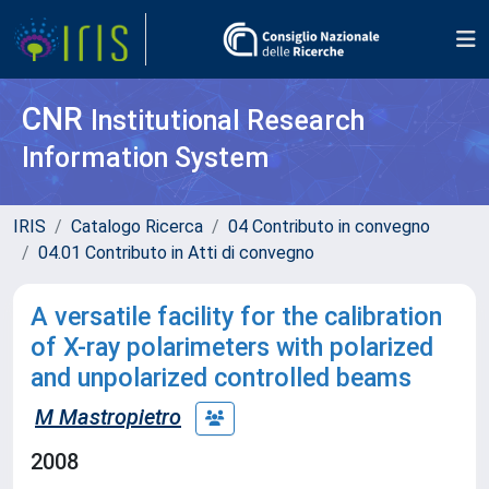
CNR
Institutional Research
Information System
IRIS
Catalogo Ricerca
04 Contributo in convegno
04.01 Contributo in Atti di convegno
A versatile facility for the calibration
of X-ray polarimeters with polarized
and unpolarized controlled beams
M Mastropietro
2008