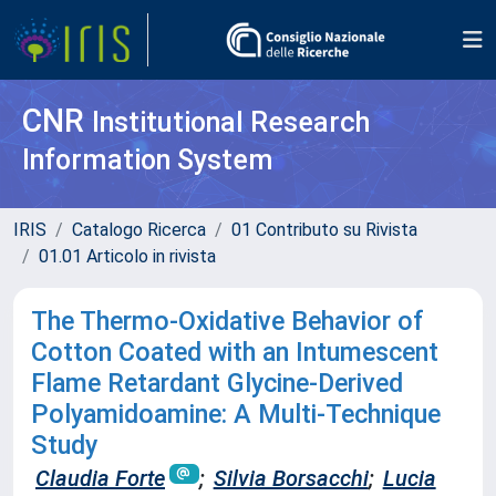
CNR
Institutional Research
Information System
IRIS
Catalogo Ricerca
01 Contributo su Rivista
01.01 Articolo in rivista
The Thermo-Oxidative Behavior of
Cotton Coated with an Intumescent
Flame Retardant Glycine-Derived
Polyamidoamine: A Multi-Technique
Study
Claudia Forte
;
Silvia Borsacchi
;
Lucia