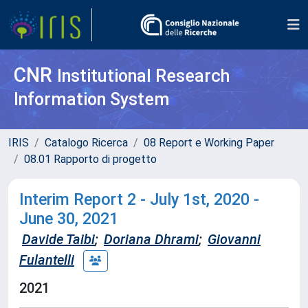
CNR
Institutional Research
Information System
IRIS
Catalogo Ricerca
08 Report e Working Paper
08.01 Rapporto di progetto
Interim Report 2 - July 1st, 2020 -
June 30, 2021
Davide Taibi
;
Doriana Dhrami
;
Giovanni
Fulantelli
2021