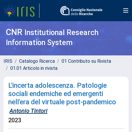
CNR
Institutional Research
Information System
IRIS
Catalogo Ricerca
01 Contributo su Rivista
01.01 Articolo in rivista
L'incerta adolescenza. Patologie
sociali endemiche ed emergenti
nell'era del virtuale post-pandemico
Antonio Tintori
2023