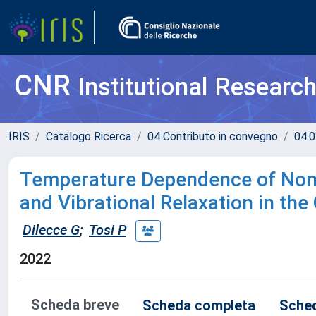
CNR
Institutional Researc
IRIS
Catalogo Ricerca
04 Contributo in convegno
04.0
Temperature Dependence of Non-
and Vibrational Relaxation in th
Dilecce G
;
Tosi P
2022
Scheda breve
Scheda completa
Sched