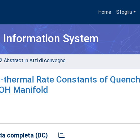
Home
Sfoglia
h Information System
2 Abstract in Atti di convegno
thermal Rate Constants of Quench
e OH Manifold
a completa (DC)