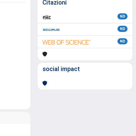
Citazioni
ND
ND
ND
social impact