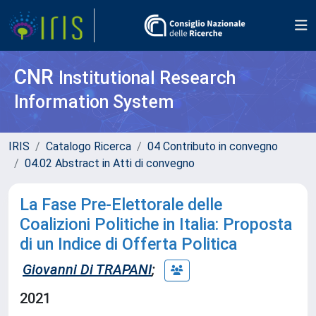
CNR
Institutional Research
Information System
IRIS
Catalogo Ricerca
04 Contributo in convegno
04.02 Abstract in Atti di convegno
La Fase Pre-Elettorale delle
Coalizioni Politiche in Italia: Proposta
di un Indice di Offerta Politica
Giovanni Di TRAPANI
;
2021