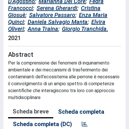
D'Agostino
;
Marianna Del Core
;
Fedra
Francocci
;
Serena Gherardi
;
Cristina
Giosuè
;
Salvatore Passaro
;
Enza Maria
Quinci
;
Daniela Salvagio Manta
;
Elvira
Oliveri
;
Anna Traina
;
Giorgio Tranchida.
2021
Abstract
Per la comprensione dei fenomeni di inquinamento
ambientale e dei meccanismi di trasferimento dei
contaminanti dell'ecosistema alle perrone è necessario
il coinvolgimento di un ampio spettro di competenze
scientifiche che interagiscono tra loro con approccio
multidisciplinare
Scheda breve
Scheda completa
Scheda completa (DC)