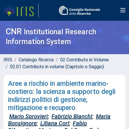
CNR
Institutional Research
Information System
IRIS
Catalogo Ricerca
02 Contributo in Volume
02.01 Contributo in volume (Capitolo o Saggio)
Aree a rischio in ambiente marino-
costiero: la scienza a supporto degli
indirizzi politici di gestione,
mitigazione e recupero
Mario Sprovieri
;
Fabrizio Bianchi
;
Maria
Bonsignore
;
Liliana Cori
;
Fabio