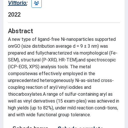
Vittorio
;
2022
Abstract
A new type of ligand-free Ni-nanoparticles supported
onrGO (size distribution average d = 9 ± 3 nm) was
prepared and fullycharacterized via morphological (Fe-
SEM), structural (P-XRD, HR-TEM),and spectroscopic
(ICP-EOS, XPS) analysis tools. The metal
compositewas effectively employed in the
unprecedented heterogeneously Ni-as-sisted cross-
coupling reaction of aryl/vinyl iodides and
thiocarboxylates.A range of sulfur-containing aryl as
well as vinyl derivatives (15 exam-ples) was achieved in
high yields (up to 82%), under mild reaction condi-tions,
and with wide functional group tolerance.