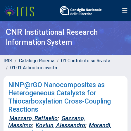
CNR
Institutional Research
Information System
IRIS
Catalogo Ricerca
01 Contributo su Rivista
01.01 Articolo in rivista
NiNP@rGO Nanocomposites as
Heterogeneous Catalysts for
Thiocarboxylation Cross-Coupling
Reactions
Mazzaro, Raffaello
;
Gazzano,
Massimo
;
Kovtun, Alessandro
;
Morandi,