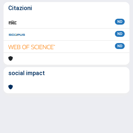
Citazioni
ND
ND
ND
social impact