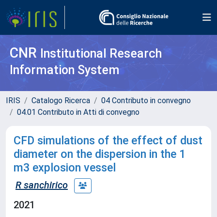
CNR
Institutional Research
Information System
IRIS
Catalogo Ricerca
04 Contributo in convegno
04.01 Contributo in Atti di convegno
CFD simulations of the effect of dust
diameter on the dispersion in the 1
m3 explosion vessel
R sanchirico
2021