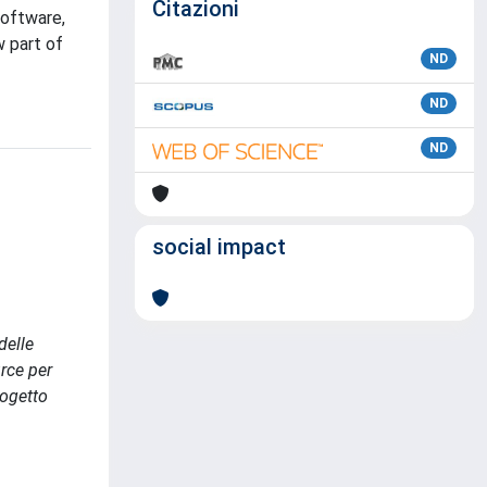
Citazioni
software,
w part of
ND
ND
ND
social impact
delle
urce per
rogetto