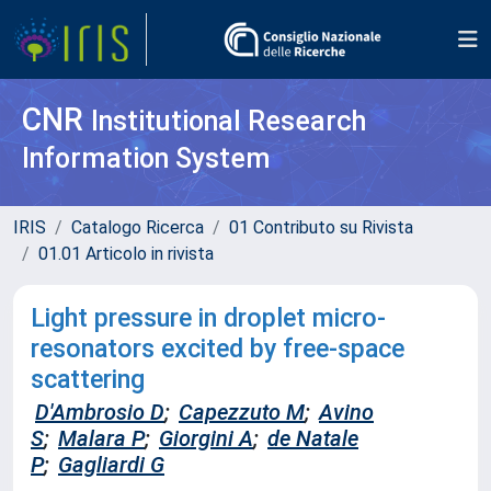
CNR
Institutional Research
Information System
IRIS
Catalogo Ricerca
01 Contributo su Rivista
01.01 Articolo in rivista
Light pressure in droplet micro-
resonators excited by free-space
scattering
D'Ambrosio D
;
Capezzuto M
;
Avino
S
;
Malara P
;
Giorgini A
;
de Natale
P
;
Gagliardi G