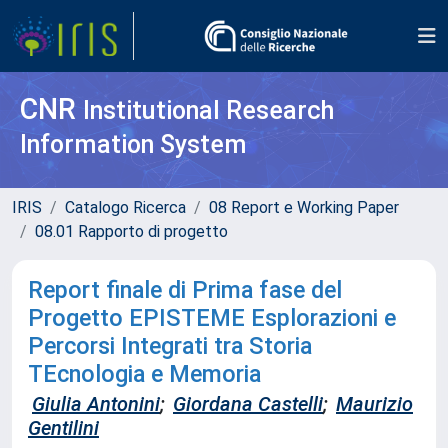
CNR
Institutional Research
Information System
IRIS
Catalogo Ricerca
08 Report e Working Paper
08.01 Rapporto di progetto
Report finale di Prima fase del
Progetto EPISTEME Esplorazioni e
Percorsi Integrati tra Storia
TEcnologia e Memoria
Giulia Antonini
;
Giordana Castelli
;
Maurizio
Gentilini