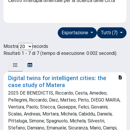
Centro Interdipartimentale per la Scienza delle Città
Esportazione
Tutti (7)
Mostra
records
Risultati 1 - 7 di 7 (tempo di esecuzione: 0.002 secondi).
Digital twins for intelligent cities: the
case study of Matera
2025 DE BENEDICTIS, Riccardo; Cesta, Amedeo;
Pellegrini, Riccardo; Diez, Matteo; Pinto, DIEGO MARIA;
Ventura, Paolo; Stecca, Giuseppe; Felici, Giovanni;
Scalas, Andreas; Mortara, Michela; Cabiddu, Daniela;
Pittaluga, Simone; Spagnuolo, Michela; Silvestri,
Stefano; Damiano, Emanuele; Sicuranza, Mario; Ciampi,