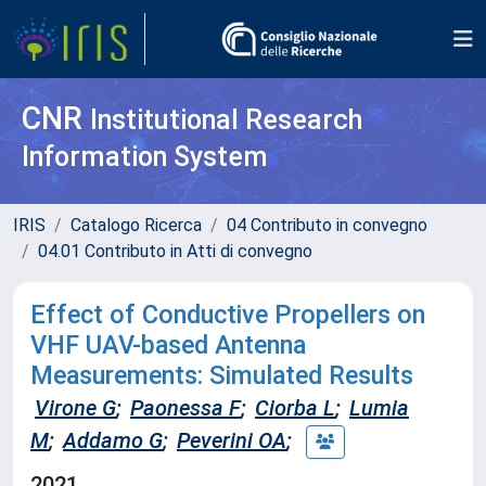
CNR
Institutional Research
Information System
IRIS
Catalogo Ricerca
04 Contributo in convegno
04.01 Contributo in Atti di convegno
Effect of Conductive Propellers on
VHF UAV-based Antenna
Measurements: Simulated Results
Virone G
;
Paonessa F
;
Ciorba L
;
Lumia
M
;
Addamo G
;
Peverini OA
;
2021