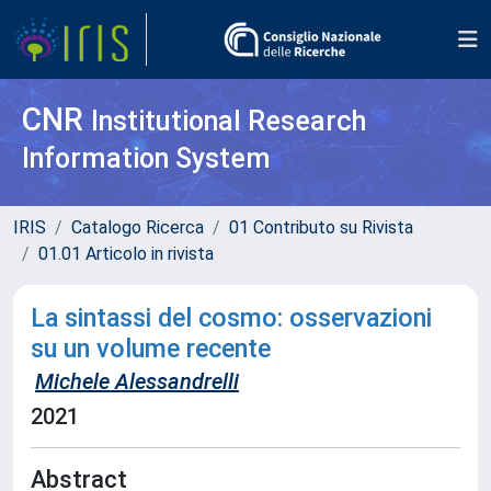
CNR
Institutional Research
Information System
IRIS
Catalogo Ricerca
01 Contributo su Rivista
01.01 Articolo in rivista
La sintassi del cosmo: osservazioni
su un volume recente
Michele Alessandrelli
2021
Abstract